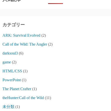
カテゴリー
ARK: Survival Evolved
(2)
Call of the Wild: The Angler
(2)
darksoul3
(6)
game
(2)
HTML/CSS
(1)
PowerPoint
(1)
The Planet Crafter
(1)
theHunter:Call of the Wild
(11)
未分類
(1)