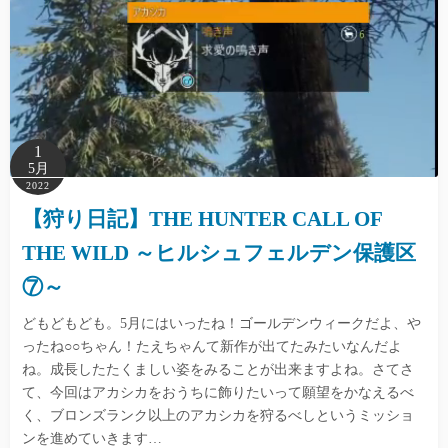
1
5月
2022
【狩り日記】THE HUNTER CALL OF
THE WILD ～ヒルシュフェルデン保護区
⑦～
どもどもども。5月にはいったね！ゴールデンウィークだよ、や
ったね○○ちゃん！たえちゃんて新作が出てたみたいなんだよ
ね。成長したたくましい姿をみることが出来ますよね。さてさ
て、今回はアカシカをおうちに飾りたいって願望をかなえるべ
く、ブロンズランク以上のアカシカを狩るべしというミッショ
ンを進めていきます…