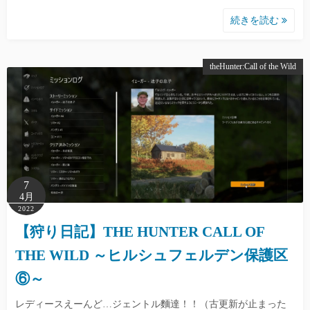
続きを読む
theHunter:Call of the Wild
7
4月
2022
【狩り日記】THE HUNTER CALL OF
THE WILD ～ヒルシュフェルデン保護区
⑥～
レディースえーんど…ジェントル麵達！！（古更新が止まった