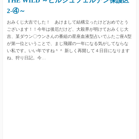
THE WILD ～ヒルシュフェルデン保護区
2-④～
おみくじ大吉でした！ あけまして結構立ったけどおめでとう
ございます！！今年は後厄だけど、大殺界が明けておみくじ大
吉、某ダウン〇ウンさんの番組の星座血液型占いでふたご座A型
が第一位ということで、まじ飛躍の一年になる気がしてならな
い私です。いい年ですね＾＾ 新しく再開して４日目になります
ね、狩り日記。今…