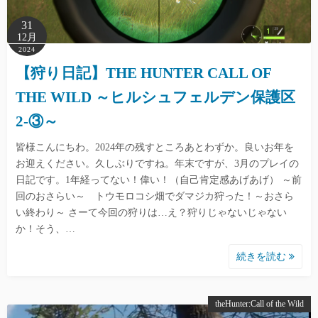
31
12月
2024
【狩り日記】THE HUNTER CALL OF
THE WILD ～ヒルシュフェルデン保護区
2-③～
皆様こんにちわ。2024年の残すところあとわずか。良いお年を
お迎えください。久しぶりですね。年末ですが、3月のプレイの
日記です。1年経ってない！偉い！（自己肯定感あげあげ） ～前
回のおさらい～ トウモロコシ畑でダマジカ狩った！～おさら
い終わり～ さーて今回の狩りは…え？狩りじゃないじゃない
か！そう、…
続きを読む
theHunter:Call of the Wild