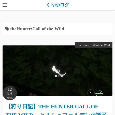
コ
くりゆログ
ン
テ
ン
theHunter:Call of the Wild
ツ
へ
ス
theHunter:Call of the Wild
キ
ッ
プ
12
1月
2025
【狩り日記】THE HUNTER CALL OF