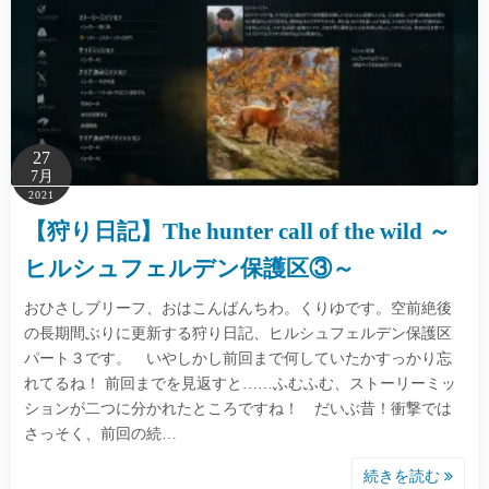
27
7月
2021
【狩り日記】The hunter call of the wild ～
ヒルシュフェルデン保護区③～
おひさしブリーフ、おはこんばんちわ。くりゆです。空前絶後
の長期間ぶりに更新する狩り日記、ヒルシュフェルデン保護区
パート３です。 いやしかし前回まで何していたかすっかり忘
れてるね！ 前回までを見返すと……ふむふむ、ストーリーミッ
ションが二つに分かれたところですね！ だいぶ昔！衝撃では
さっそく、前回の続…
続きを読む