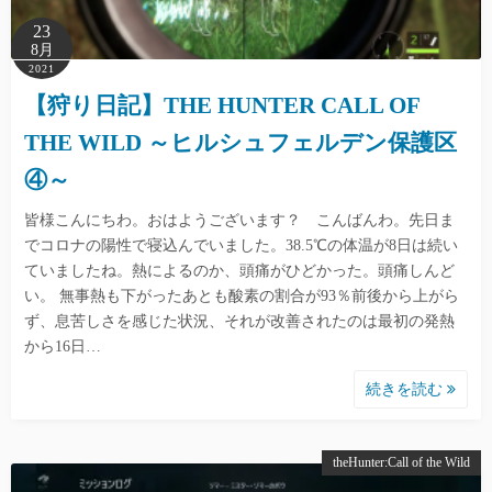
23
8月
2021
【狩り日記】THE HUNTER CALL OF
THE WILD ～ヒルシュフェルデン保護区
④～
皆様こんにちわ。おはようございます？ こんばんわ。先日ま
でコロナの陽性で寝込んでいました。38.5℃の体温が8日は続い
ていましたね。熱によるのか、頭痛がひどかった。頭痛しんど
い。 無事熱も下がったあとも酸素の割合が93％前後から上がら
ず、息苦しさを感じた状況、それが改善されたのは最初の発熱
から16日…
続きを読む
theHunter:Call of the Wild