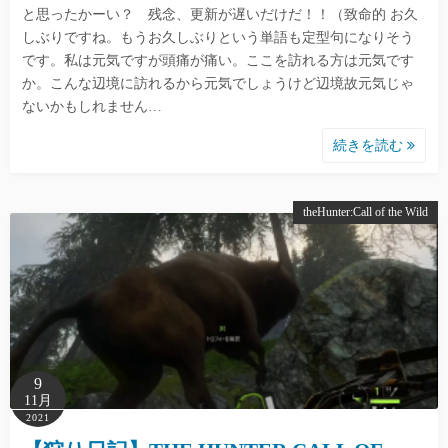
と思ったかーい？ 残念、更新が遅いだけだ！！（致命的 お久
しぶりですね。もうお久しぶりという単語も定型句になりそう
です。私は元気ですが頭痛が痛い。ここを訪れる方は元気です
か。こんな辺境に訪れるから元気でしょうけど辺境故元気じゃ
ないかもしれません…
続きを読む
theHunter:Call of the Wild
9
11月
2021