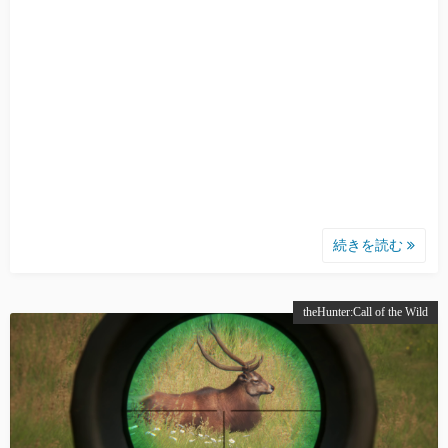
続きを読む
theHunter:Call of the Wild