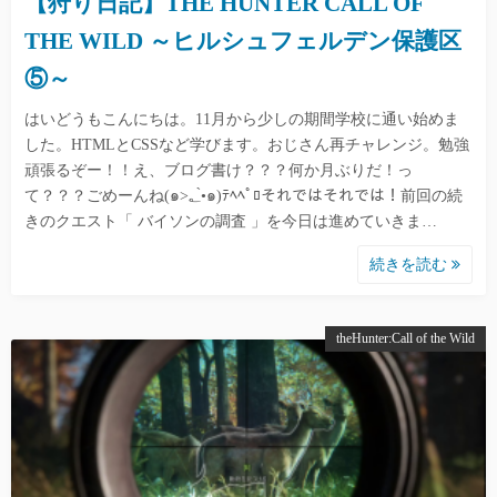
【狩り日記】THE HUNTER CALL OF
THE WILD ～ヒルシュフェルデン保護区
⑤～
はいどうもこんにちは。11月から少しの期間学校に通い始めま
した。HTMLとCSSなど学びます。おじさん再チャレンジ。勉強
頑張るぞー！！え、ブログ書け？？？何か月ぶりだ！っ
て？？？ごめーんね(๑>؂•̀๑)ﾃﾍﾍﾟﾛそれではそれでは！前回の続
きのクエスト「 バイソンの調査 」を今日は進めていきま…
続きを読む
theHunter:Call of the Wild