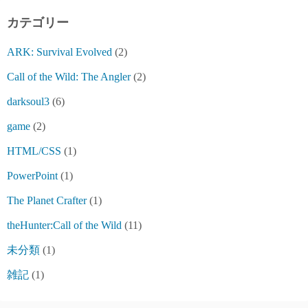
カテゴリー
ARK: Survival Evolved
(2)
Call of the Wild: The Angler
(2)
darksoul3
(6)
game
(2)
HTML/CSS
(1)
PowerPoint
(1)
The Planet Crafter
(1)
theHunter:Call of the Wild
(11)
未分類
(1)
雑記
(1)