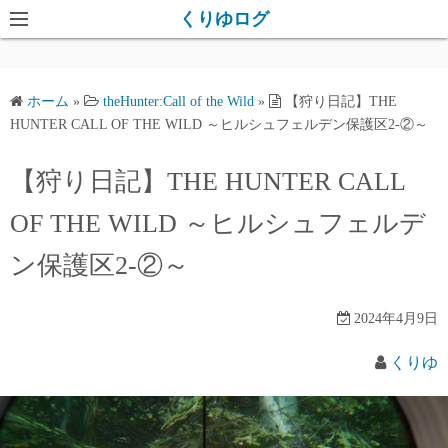
コ
くりゆログ
ン
テ
ン
ホーム
»
theHunter:Call of the Wild
»
【狩り日記】THE
ツ
HUNTER CALL OF THE WILD ～ヒルシュフェルデン保護区2-②～
へ
ス
【狩り日記】THE HUNTER CALL
キ
OF THE WILD ～ヒルシュフェルデ
ッ
プ
ン保護区2-②～
2024年4月9日
くりゆ