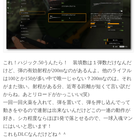
これ！ハジック.50うんたら！ 装填数は１弾数だけなんだ
けど、弾の有効射程が200mなのがあるんよ。他のライフル
は100とか150が多い中で唯一じゃない？200mなのは。それ
がまた強い。射程がある分、近寄る距離が短くて言い訳だ
からね。あとリロードがかっこいい(笑)
一回一回火薬を入れて、弾を置いて、弾を押し込んでって
動きをやるので連射は出来ないんだけどこの一連の動作が
好き。シカ程度ならほぼ1発で落とせるので、一球入魂マン
にはいいと思います！
これもDLCなんだけどね＾＾