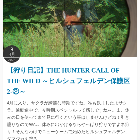
9
4月
2024
【狩り日記】THE HUNTER CALL OF
THE WILD ～ヒルシュフェルデン保護区
2-②～
4月に入り、サクラが綺麗な時期ですね。私も観ましたよサク
ラ。通勤途中で。今時期スペシャルって感じですね～。ま、休
みの日を使ってまで見に行くという事はしませんけどね！引き
籠りなのでﾊﾊﾊ｡｡｡休みに出かけるならやっぱり狩りですよネ狩
り！そんなわけでニューゲームで始めたヒルシュフェルデン、
ダマジカを狩る…