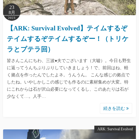
23
8月
2023
【ARK: Survival Evolved】テイムするぞ
テイムするぞテイムするぞー！（トリケ
ラとプテラ回）
皆さんこんにちわ、三波●夫でございます（大嘘）。今日も野生
に返ってうんちぶりぶりしていきましょう！で、前回はね、軽
く拠点を作ったんでしたよネ。うんうん。 こんな感じの拠点で
したね。いやしかしこの感じでも作るのに素材集めが大変。特
にこれからは石が沢山必要になってくるし、このあたりは石が
少なくて…。人手…
続きを読む
ARK: Survival Evolved