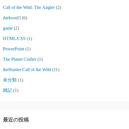
Call of the Wild: The Angler
(2)
darksoul3
(6)
game
(2)
HTML/CSS
(1)
PowerPoint
(1)
The Planet Crafter
(1)
theHunter:Call of the Wild
(11)
未分類
(1)
雑記
(1)
最近の投稿