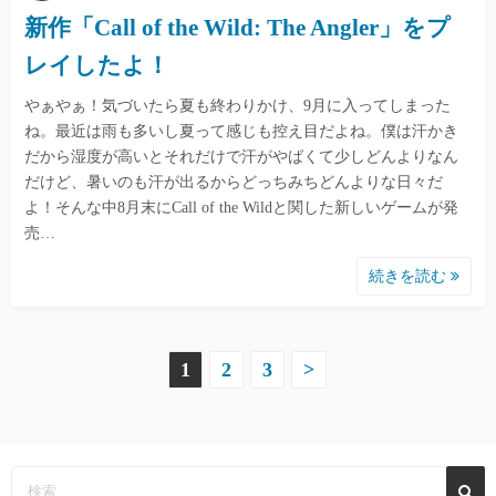
新作「Call of the Wild: The Angler」をプ
レイしたよ！
やぁやぁ！気づいたら夏も終わりかけ、9月に入ってしまった
ね。最近は雨も多いし夏って感じも控え目だよね。僕は汗かき
だから湿度が高いとそれだけで汗がやばくて少しどんよりなん
だけど、暑いのも汗が出るからどっちみちどんよりな日々だ
よ！そんな中8月末にCall of the Wildと関した新しいゲームが発
売…
続きを読む
投
1
2
3
>
稿
の