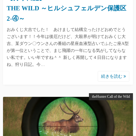
THE WILD ～ヒルシュフェルデン保護区
2-④～
おみくじ大吉でした！ あけまして結構立ったけどおめでとう
ございます！！今年は後厄だけど、大殺界が明けておみくじ大
吉、某ダウン〇ウンさんの番組の星座血液型占いでふたご座A型
が第一位ということで、まじ飛躍の一年になる気がしてならな
い私です。いい年ですね＾＾ 新しく再開して４日目になります
ね、狩り日記。今…
続きを読む
theHunter:Call of the Wild