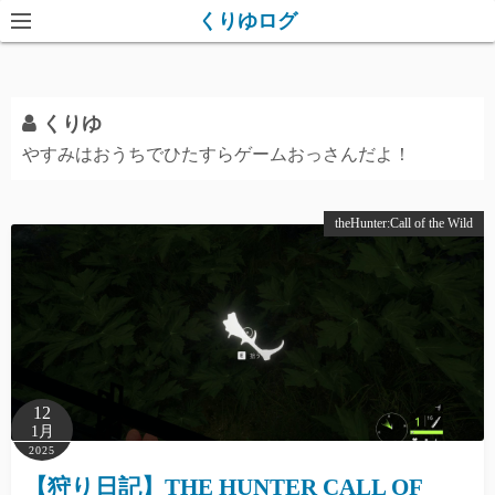
コ
くりゆログ
ン
テ
ン
くりゆ
ツ
やすみはおうちでひたすらゲームおっさんだよ！
へ
ス
キ
theHunter:Call of the Wild
ッ
プ
12
1月
2025
【狩り日記】THE HUNTER CALL OF