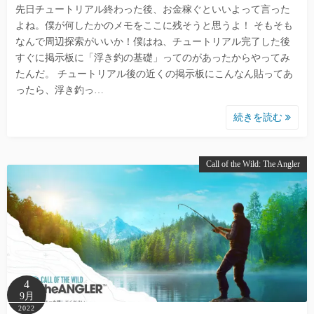
先日チュートリアル終わった後、お金稼ぐといいよって言った
よね。僕が何したかのメモをここに残そうと思うよ！ そもそも
なんで周辺探索がいいか！僕はね、チュートリアル完了した後
すぐに掲示板に「浮き釣の基礎」ってのがあったからやってみ
たんだ。 チュートリアル後の近くの掲示板にこんなん貼ってあ
ったら、浮き釣っ…
続きを読む
Call of the Wild: The Angler
4
9月
2022