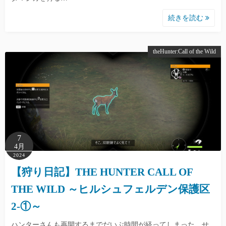
続きを読む
theHunter:Call of the Wild
7
4月
2024
【狩り日記】THE HUNTER CALL OF
THE WILD ～ヒルシュフェルデン保護区
2-①～
ハンターさんも再開するまでだいぶ時間が経ってしまった…せ