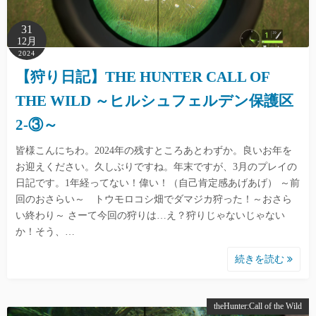
31
12月
2024
【狩り日記】THE HUNTER CALL OF
THE WILD ～ヒルシュフェルデン保護区
2-③～
皆様こんにちわ。2024年の残すところあとわずか。良いお年を
お迎えください。久しぶりですね。年末ですが、3月のプレイの
日記です。1年経ってない！偉い！（自己肯定感あげあげ） ～前
回のおさらい～ トウモロコシ畑でダマジカ狩った！～おさら
い終わり～ さーて今回の狩りは…え？狩りじゃないじゃない
か！そう、…
続きを読む
theHunter:Call of the Wild