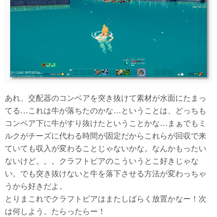
あれ、交配器のコンベアを突き抜けて素材が水面にたまっ
てる…これは牛が落ちたのかな…ということは、どっちも
コンベア下に牛がすり抜けたということかな…まぁでもミ
ルクがチーズに代わる時間が固定だからこれらが回収で来
ていても収入が変わることじゃないかな。なんかもったい
ないけど。。。クラフトピアのこういうとこ好きじゃな
い。でも突き抜けないと牛を落下させる方法が変わっちゃ
うから好きだよ。
とりまこれでクラフトピアはまたしばらく放置かなー！次
は何しよう。たらったらー！