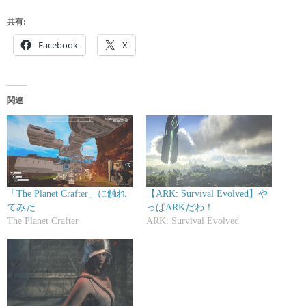
共有:
Facebook
X
関連
「The Planet Crafter」に触れ
【ARK: Survival Evolved】や
てみた
っぱARKだわ！
The Planet Crafter
ARK: Survival Evolved