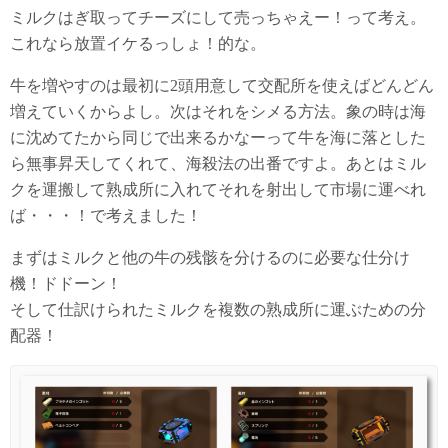
ミルクはぎ取ってチーズにして売っちゃえー！って考え。
これなら放置イケるっしょ！的な。
牛を増やすのは最初に2頭用意して交配所を使えばどんどん
増えていくからよし。次はそれをシメる方法。象の時は海
に沈めてたから同じで出来るかなーって牛を海に落とした
ら無事昇天してくれて、海殺法の出番ですよ。あとはミル
クを運搬して熟成所に入れてそれを射出して市場に運べれ
ば・・・！で考えました！
まずはミルクと他の牛の残骸を分けるのに必要な仕分け
機！ドドーン！
そして仕訳けられたミルクを複数の熟成所に運ぶための分
配器！