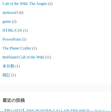
Call of the Wild: The Angler
(2)
darksoul3
(6)
game
(2)
HTML/CSS
(1)
PowerPoint
(1)
The Planet Crafter
(1)
theHunter:Call of the Wild
(11)
未分類
(1)
雑記
(1)
最近の投稿
【狩り日記】THE HUNTER CALL OF THE WILD ～ヒルシ