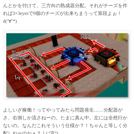
んとかを付けて、三方向の熟成器分配。それがチーズを作
れば3×3eyesで9個のチーズが出来ちまうって算段よぉ！
d(‘∀’*)
よしいざ稼働！ってやってみたら問題発生……分配器が
さ、右側しか流さねーの。たまに真ん中。左には全然行か
ないの。なんだこれそういう仕様か？！ちゃんと等しく分
配しねーのかぁ？！( º言º)