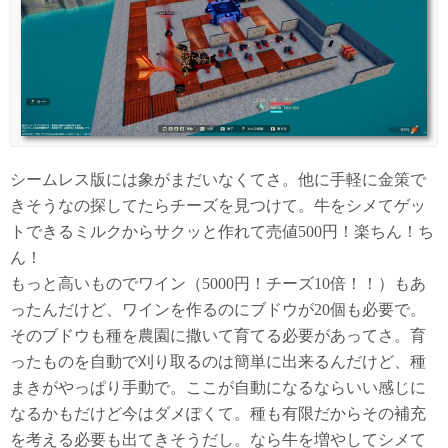
シームレス版には象がまだいなくてさ。他に手軽に金策で
きそうなの探してたらチーズを見つけて。牛をシメてゲッ
トできるミルクからサクッと作れて売値500円！楽ちん！ち
ん！
もっと高いものでワイン（5000円！チーズ10倍！！）もあ
ったんだけど、ワインを作るのにブドウが20個も必要で。
そのブドウも種を農園に撒いて育てる必要があってさ。育
ったものを自動で刈り取るのは簡単に出来るんだけど、種
まきがやっぱり手動で。ここが自動になるならいい感じに
なるかもだけど今はダメぽくて。種も有限だからその補充
を考える必要も出てきそうだし。なら牛を増やしてシメて