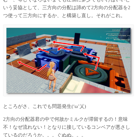
いう妥協として、三方向の分配は諦めて2方向の分配器を2
つ使って三方向にするか、と構築し直し。それがこれ。
ところがさ、これでも問題発生(‘ω’乂)
2方向の分配器君の中で何故かミルクが滞留するの！意味
不！なぜ流れない！となりに接しているコンベアが悪さし
ているのだろうか。。。ぐぬぬ。。。