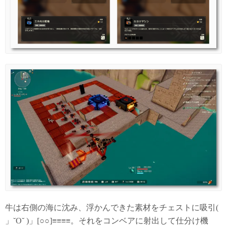
牛は右側の海に沈み、浮かんできた素材をチェストに吸引(
」˘O˘ )」[○○]≡≡≡≡。それをコンベアに射出して仕分け機