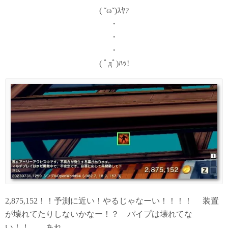
( ˘ω˘)ｽﾔｧ
・
・
・
( ﾟдﾟ)ﾊｯ!
2,875,152！！予測に近い！やるじゃなーい！！！！ 装置
が壊れてたりしないかなー！？ パイプは壊れてな
い！！ …あれ。