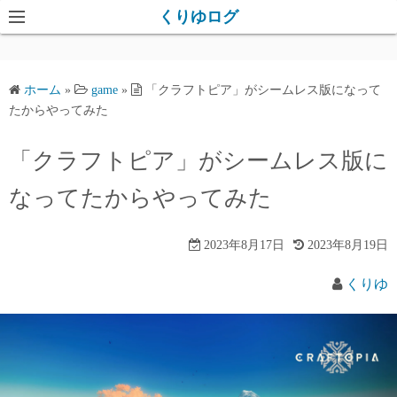
コ
くりゆログ
ン
テ
ン
ホーム
»
game
»
「クラフトピア」がシームレス版になって
ツ
たからやってみた
へ
ス
「クラフトピア」がシームレス版に
キ
なってたからやってみた
ッ
プ
2023年8月17日
2023年8月19日
くりゆ