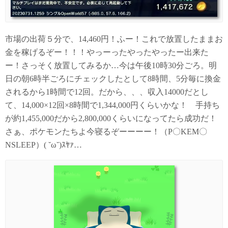
市場の出荷５分で、14,460円！ふー！これで放置したままお
金を稼げるぞー！！！やっーったやったやったー出来た
ー！さっそく放置してみるか…今は午後10時30分ごろ。明
日の朝6時半ごろにチェックしたとして8時間、5分毎に換金
されるから1時間で12回。だから、、、収入14000だとし
て、14,000×12回×8時間で1,344,000円くらいかな！ 手持ち
が約1,455,000だから2,800,000くらいになってたら成功だ！
さぁ、ポケモンたちよ今寝るぞーーーー！（P〇KEM〇
NSLEEP）( ˘ω˘)ｽﾔｧ…