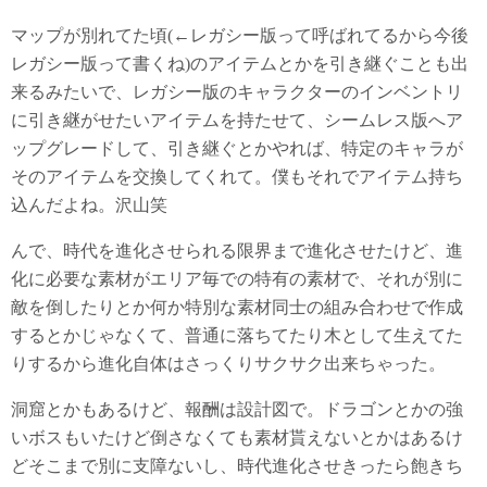
マップが別れてた頃(←レガシー版って呼ばれてるから今後
レガシー版って書くね)のアイテムとかを引き継ぐことも出
来るみたいで、レガシー版のキャラクターのインベントリ
に引き継がせたいアイテムを持たせて、シームレス版へア
ップグレードして、引き継ぐとかやれば、特定のキャラが
そのアイテムを交換してくれて。僕もそれでアイテム持ち
込んだよね。沢山笑
んで、時代を進化させられる限界まで進化させたけど、進
化に必要な素材がエリア毎での特有の素材で、それが別に
敵を倒したりとか何か特別な素材同士の組み合わせで作成
するとかじゃなくて、普通に落ちてたり木として生えてた
りするから進化自体はさっくりサクサク出来ちゃった。
洞窟とかもあるけど、報酬は設計図で。ドラゴンとかの強
いボスもいたけど倒さなくても素材貰えないとかはあるけ
どそこまで別に支障ないし、時代進化させきったら飽きち