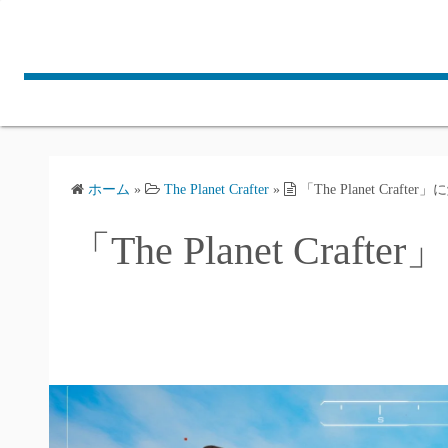
コ
ン
テ
ン
ツ
へ
ス
ホーム
»
The Planet Crafter
»
「The Planet Craft
キ
ッ
「The Planet Cra
プ