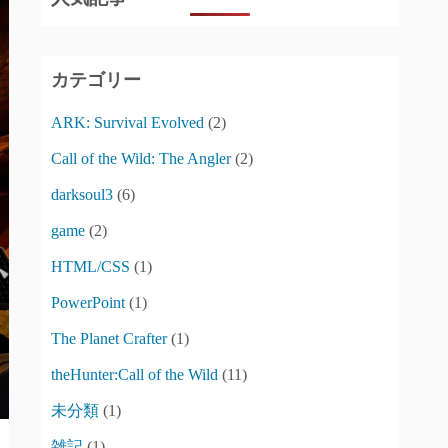
カテゴリー
ARK: Survival Evolved
(2)
Call of the Wild: The Angler
(2)
darksoul3
(6)
game
(2)
HTML/CSS
(1)
PowerPoint
(1)
The Planet Crafter
(1)
theHunter:Call of the Wild
(11)
未分類
(1)
雑記
(1)