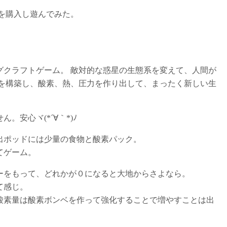
を購入し遊んでみた。
グクラフトゲーム。 敵対的な惑星の生態系を変えて、人間が
盤を構築し、酸素、熱、圧力を作り出して、まったく新しい生
安心ヾ(*´∀｀*)ﾉ
出ポッドには少量の食物と酸素パック。
てゲーム。
ーをもって、どれかが０になると大地からさよなら。
て感じ。
酸素量は酸素ボンベを作って強化することで増やすことは出