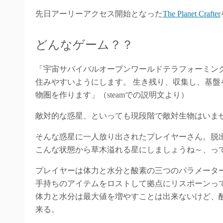
先日アーリーアクセス開始となった
The Planet Crafter
どんなゲーム？？
「宇宙サバイバルオープンワールドテラフォーミン
住みやすいようにします。 生き残り、収集し、基
物圏を作ります」（steamでの説明文より）
敵対的な惑星、といっても現段階で敵対生物はいません。
そんな惑星に一人放り出されたプレイヤーさん。脱
こんな状態から草木溢れる星にしましょうね～、っ
プレイヤーは体力と水分と酸素の三つのパラメータ
手持ちのアイテムをロストして拠点にリスポーンっ
体力と水分は最大値を増やすことは出来ないけど、
来る。